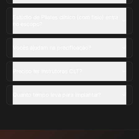
Estúdio de Pilates clínico (com fisio) entra
no escopo?
Vocês ajudam na precificação?
Preciso ter instrutoras CLT?
Quanto tempo leva para implantar?