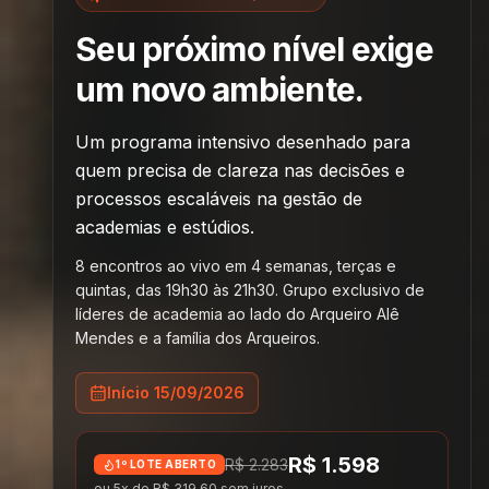
Seu próximo nível exige
um novo ambiente.
Um programa intensivo desenhado para
quem precisa de clareza nas decisões e
processos escaláveis na gestão de
academias e estúdios.
8 encontros ao vivo em 4 semanas, terças e
quintas, das 19h30 às 21h30. Grupo exclusivo de
líderes de academia ao lado do Arqueiro Alê
Mendes e a família dos Arqueiros.
Início 15/09/2026
R$ 1.598
R$ 2.283
1º LOTE ABERTO
ou
5
x de
R$ 319,60
sem juros