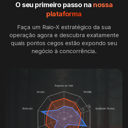
O seu primeiro passo na
nossa
plataforma
Faça um Raio-X estratégico da sua
operação agora e descubra exatamente
quais pontos cegos estão expondo seu
negócio à concorrência.
Proposta de Valor
Gestão
Portfólio
100
Retenção
Qualidade Técnica
75
50
25
0