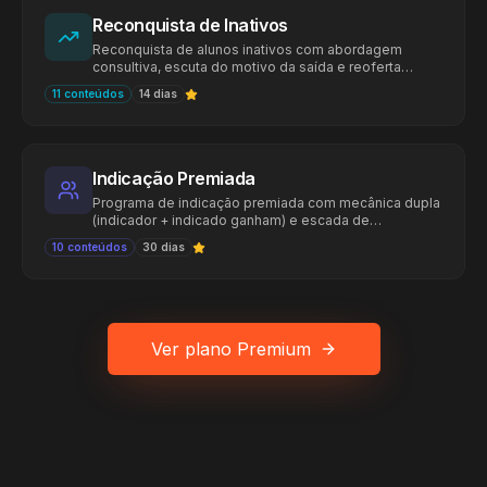
Reconquista de Inativos
Reconquista de alunos inativos com abordagem
consultiva, escuta do motivo da saída e reoferta
ajustada ao contexto atual.
11
conteúdos
14
dias
Indicação Premiada
Programa de indicação premiada com mecânica dupla
(indicador + indicado ganham) e escada de
recompensas por volume. Formata o boca a boca em
10
conteúdos
30
dias
canal recorrente com CAC baixo e retenção acima da
média.
Ver plano Premium