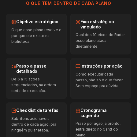
O QUE TEM DENTRO DE CADA PLANO
Objetivo estratégico
Eixo estratégico
vinculado
O que esse plano resolve e
Qual dos 10 eixos do Radar
por que ele existe na
esse plano ataca
biblioteca.
diretamente.
Passo a passo
Instruções por ação
detalhado
Como executar cada
De 6 a 15 ações
passo, não só o que fazer.
sequenciadas, na ordem
Sem espaço pra dúvida.
certa de execução.
Checklist de tarefas
Cronograma
sugerido
Sub-itens acionáveis
Prazo por ação já pronto,
dentro de cada ação, pra
entra direto no Gantt do
ninguém pular etapa.
plano.