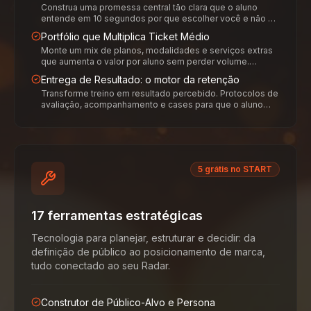
Construa uma promessa central tão clara que o aluno
entende em 10 segundos por que escolher você e não o
concorrente do lado. Sai de slogan genérico, entra
Portfólio que Multiplica Ticket Médio
diferencial real e defensável.
Monte um mix de planos, modalidades e serviços extras
que aumenta o valor por aluno sem perder volume.
Estrutura, ancoragem de preço e combos que cabem na
Entrega de Resultado: o motor da retenção
rotina da academia.
Transforme treino em resultado percebido. Protocolos de
avaliação, acompanhamento e cases para que o aluno
enxergue progresso, conte para os amigos e renove sem
pensar.
5 grátis no START
17 ferramentas estratégicas
Tecnologia para planejar, estruturar e decidir: da
definição de público ao posicionamento de marca,
tudo conectado ao seu Radar.
Construtor de Público-Alvo e Persona