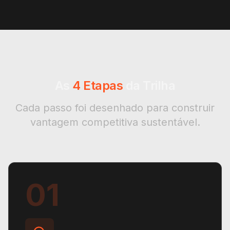
As
4 Etapas
da Trilha
Cada passo foi desenhado para construir
vantagem competitiva sustentável.
01