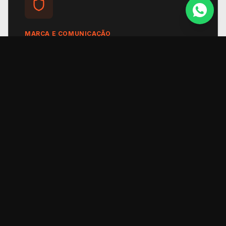
MARCA E COMUNICAÇÃO
Planejamento Estratégico
Elaboração do plano de ação para posicionamento
e branding.
Roadmap de implementação
Estratégias de comunicação
Métricas e indicadores de sucesso
04